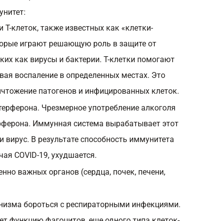
унитет:
 Т-клеток, также известных как «клетки-
торые играют решающую роль в защите от
ких как вирусы и бактерии. Т-клетки помогают
вая воспаление в определенных местах. Это
ичтожение патогенов и инфицированных клеток.
ерферона. Чрезмерное употребление алкоголя
рферона. Иммунная система вырабатывает этот
и вирус. В результате способность иммунитета
чая COVID-19, ухудшается.
нно важных органов (сердца, почек, печени,
низма бороться с респираторными инфекциями.
ет функцию фагоцитов, еще одного типа клеток-