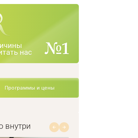
ичины
итать нас
Программы и цены
о внутри