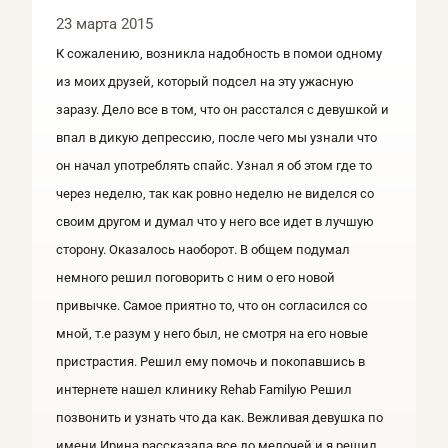
23 марта 2015
К сожалению, возникла надобность в помои одному
из моих друзей, который подсел на эту ужасную
заразу. Дело все в том, что он расстался с девушкой и
впал в дикую депрессию, после чего мы узнали что
он начал употреблять спайс. Узнал я об этом где то
через неделю, так как ровно неделю не виделся со
своим другом и думал что у него все идет в лучшую
сторону. Оказалось наоборот. В общем подумал
немного решил поговорить с ним о его новой
привычке. Самое приятно то, что он согласился со
мной, т.е разум у него был, не смотря на его новые
пристрастия. Решил ему помочь и покопавшись в
интернете нашел клинику Rehab Fаmilyю Решил
позвонить и узнать что да как. Вежливая девушка по
имени Ирина рассказала все до мелочей и я решил