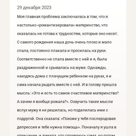
29 декабря 2023
Моя главная проблема заключалась в том, что я
настолько «романтизировала» материнство, что
оказалась не готова к трудностям, которые оно несет.
С самого рождения наша дочь очень плохо и мало
спала, постоянно плакала и просилась на руки.
Соответственно не спала вместе с ней и я, была
раздраженной и срывалась на муже. Однажды,
находясь дома с плачущим ребенком на руках, я и
сама начала рыдать вместе с ней. И в голову пришла
мысль: «Это и есть то самое счастливое материнство?
А зачем я вообще рожала?». Озвучить такие мысли
вслух мужу я не решилась, но поделилась ими с
подругой. Она сказала: «Похоже у тебя послеродовая
депрессия и тебе нужна помощь». Поначалу я ушла в
отрицание, и думала, что справлюсь сама, но потом