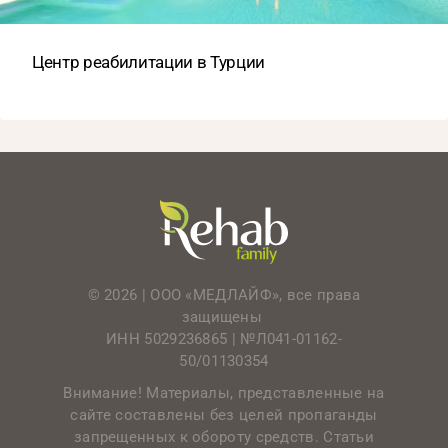
Центр реабилитации в Турции
© 2026 | ООО «МЕДЛАЙФ», все права
защищены
ИНН 5029236865 |
№Л041-01162-
50/01130354
Внимание! Материалы, представленные на
сайте составлены без целей пропаганды
запрещенных к обороту средств. Статьи