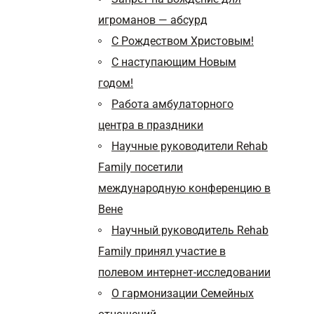
игроманов — абсурд
С Рождеством Христовым!
C наступающим Новым
годом!
Работа амбулаторного
центра в праздники
Научные руководители Rehab
Family посетили
международную конференцию в
Вене
Научный руководитель Rehab
Family принял участие в
полевом интернет-исследовании
О гармонизации Семейных