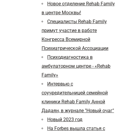
Новое отделение Rehab Family
в центре Москвы!
Специалисты Rehab Family
примут участие в работе
Конгресса Всемирной
Психиатрической Ассоциации
Психодиагностика в
амбулаторном центре - «Rehab
Family»
Интервью с
соучредительницей семейной
клиники Rehab Family Анной
Дадаян, в журнале "Новый очаг"
Новый 2023 год
На Forbes вышла статья с