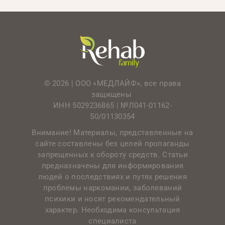
© 2026 | ООО «МЕДЛАЙФ», все права
защищены
ИНН 5029236865 |
№Л041-01162-
50/01130354
Внимание! Материалы, представленные на
сайте составлены без целей пропаганды
запрещенных к обороту средств. Статьи
предназначены для информирования
людей о последствиях и путях решения
проблемы наркомании, заболеваний
психики и носят рекомендательный
характер. Необходима консультация
специалиста