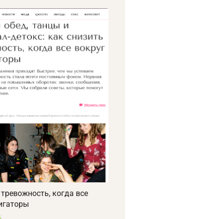
 тревожность, когда все
игаторы
6