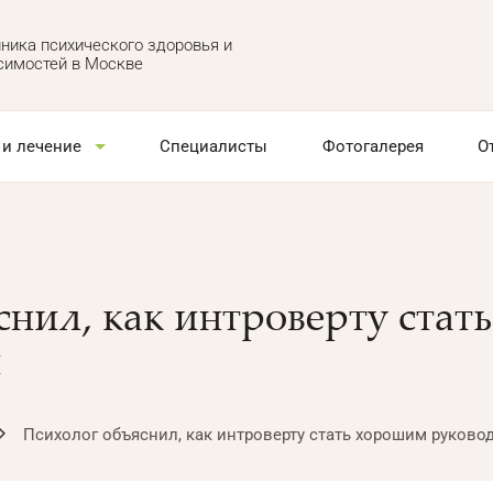
ника психического здоровья и
симостей в Москве
 и лечение
Специалисты
Фотогалерея
О
снил, как интроверту ста
м
Психолог объяснил, как интроверту стать хорошим руково