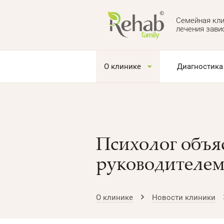
Семейная кли
лечения зави
О клинике
Диагностика
Психолог объя
руководителе
О клинике
Новости клиники