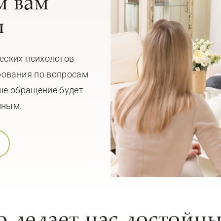
 вам
ы
еских психологов
рования по вопросам
ше обращение будет
мным.
о делает нас достойн