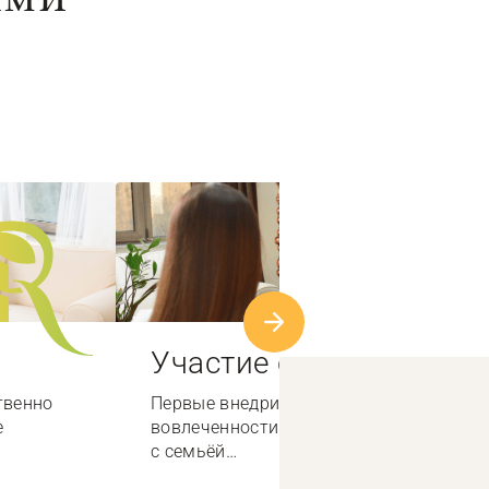
Участие семьи
твенно
Первые внедрили систему высокой
е
вовлеченности специалистов по работе
с семьёй…