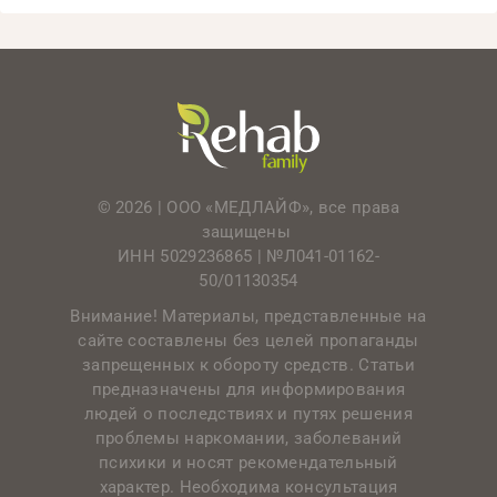
© 2026 | ООО «МЕДЛАЙФ», все права
защищены
ИНН 5029236865 |
№Л041-01162-
50/01130354
Внимание! Материалы, представленные на
сайте составлены без целей пропаганды
запрещенных к обороту средств. Статьи
предназначены для информирования
людей о последствиях и путях решения
проблемы наркомании, заболеваний
психики и носят рекомендательный
характер. Необходима консультация