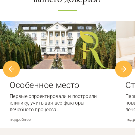
Особенное место
Ст
Первые спроектировали и построили
Пер
клинику, учитывая все факторы
нов
лечебного процесса…
леч
подробнее
подр