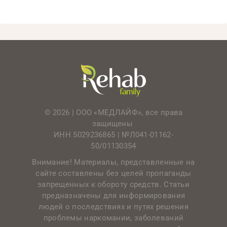
© 2026 | ООО «МЕДЛАЙФ», все права
защищены
ИНН 5029236865 |
№Л041-01162-
50/01130354
Внимание! Материалы, представленные на
сайте составлены без целей пропаганды
запрещенных к обороту средств. Статьи
предназначены для информирования
людей о последствиях и путях решения
проблемы наркомании, заболеваний