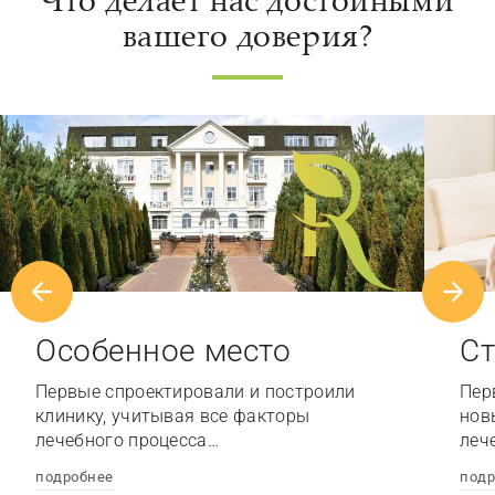
вашего доверия?
Особенное место
Ст
Первые спроектировали и построили
Пер
клинику, учитывая все факторы
нов
лечебного процесса…
леч
подробнее
подр