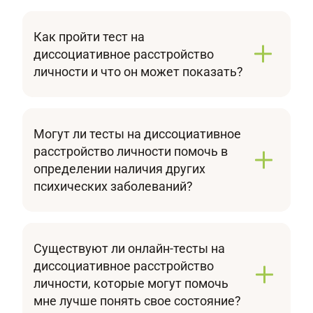
Как пройти тест на
диссоциативное расстройство
личности и что он может показать?
Чтобы пройти тест на диссоциативное
расстройство личности, запишитесь на прием
к психиатру нашей клиники. Врач проведет
Могут ли тесты на диссоциативное
клиническую беседу, предложит валидные
расстройство личности помочь в
опросники (DES, MID), на основе их
определении наличия других
результатов оценит наличие и выраженность
психических заболеваний?
диссоциативных симптомов. Такое
Тесты на диссоциативное расстройство могут
обследование позволит поставить точный
выявить сопутствующие психические
диагноз и подобрать оптимальное лечение.
нарушения (депрессию, тревогу, ПТСР), но не
Не откладывайте визит к специалисту,
Существуют ли онлайн-тесты на
заменят полноценной диагностики. Чтобы
позвоните нам и запишитесь на
диссоциативное расстройство
исключить ошибки, обратитесь к опытным
консультацию.
личности, которые могут помочь
психиатрам нашей клиники. Они проведут
мне лучше понять свое состояние?
дифференциальный диагноз с помощью