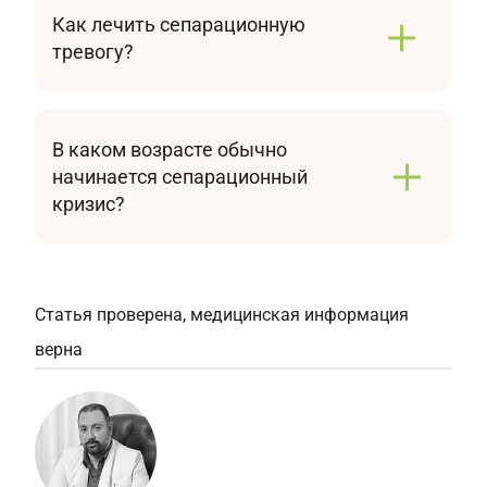
паника, которые появляются в ситуации
Как лечить сепарационную
расставания с объектом привязанности
тревогу?
(человеком, домом, любимой игрушкой).
Лечение расстройства сепарации проводят
комплексно. Оно включает в себя когнитивно-
поведенческую и групповую терапию,
В каком возрасте обычно
которые при необходимости дополняются
начинается сепарационный
приемом индивидуально подобранных
кризис?
врачом лекарственных средств.
Это состояние настигает малышей в возрасте
от 6 до 18 месяцев, когда они начинают
осознавать свою отделенность от родителей и
испытывать беспокойство при расставании с
Статья проверена, медицинская информация
ними. Кризис ТРПР может продолжаться от
верна
двух до восьми недель.