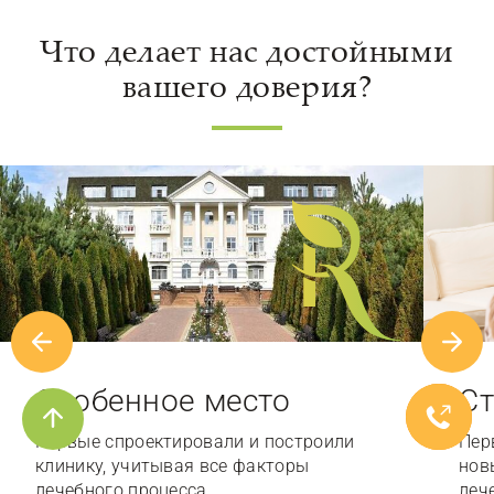
Что делает нас достойными
вашего доверия?
Особенное место
Ст
Первые спроектировали и построили
Пер
клинику, учитывая все факторы
нов
лечебного процесса…
леч