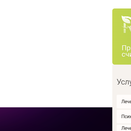
Пр
сч
Усл
Леч
Пси
Леч