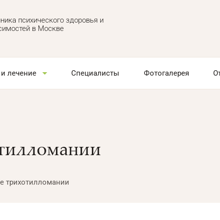
ника психического здоровья и
симостей в Москве
 и лечение
Специалисты
Фотогалерея
О
отилломании
е трихотилломании