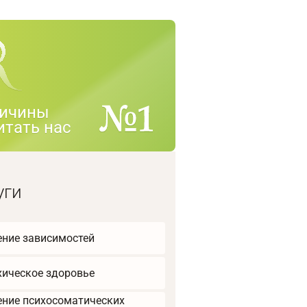
ичины
итать нас
уги
ение зависимостей
хическое здоровье
ение психосоматических