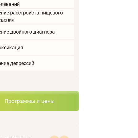
олеваний
ение расстройств пищевого
едения
ение двойного диагноза
оксикация
ение депрессий
Программы и цены