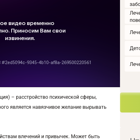
заб
Леч
пов
Леч
Дет
Леч
ция) – расстройство психической сферы,
ого является навязчивое желание вырывать
ойствам влечений и привычек. Может быть