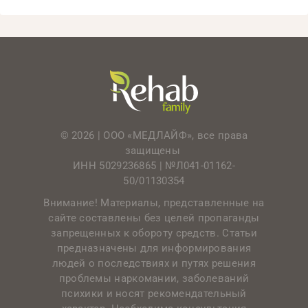
© 2026 | ООО «МЕДЛАЙФ», все права
защищены
ИНН 5029236865 |
№Л041-01162-
50/01130354
Внимание! Материалы, представленные на
сайте составлены без целей пропаганды
запрещенных к обороту средств. Статьи
предназначены для информирования
людей о последствиях и путях решения
проблемы наркомании, заболеваний
психики и носят рекомендательный