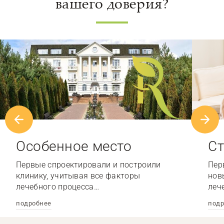
вашего доверия?
Особенное место
Ст
Первые спроектировали и построили
Пер
клинику, учитывая все факторы
нов
лечебного процесса…
леч
подробнее
подр