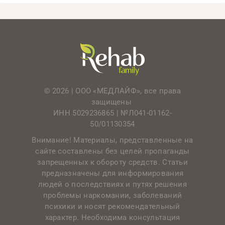
© 2026 | ООО «МЕДЛАЙФ», все права
защищены
ИНН 5029236865 |
№Л041-01162-
50/01130354
Внимание! Материалы, представленные на
сайте составлены без целей пропаганды
запрещенных к обороту средств. Статьи
предназначены для информирования
людей о последствиях и путях решения
проблемы наркомании, заболеваний
психики и носят рекомендательный
характер. Необходима консультация