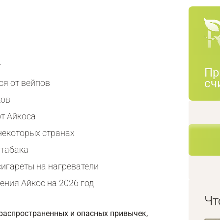
т
Пр
сч
ся от вейпов
ков
т Айкоса
некоторых странах
 табака
сигареты на нагреватели
ения Айкос на 2026 год
Чт
 распространенных и опасных привычек,