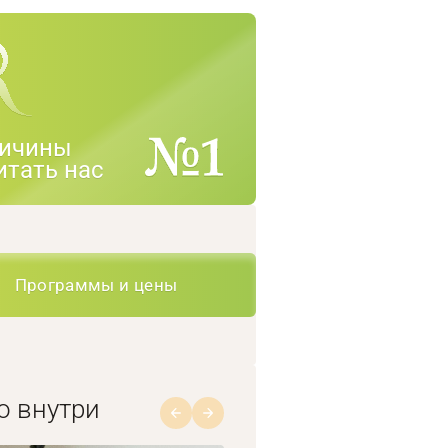
ичины
итать нас
Программы и цены
о внутри