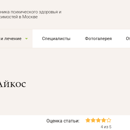
ника психического здоровья и
симостей в Москве
 и лечение
Специалисты
Фотогалерея
О
Айкос
Оценка статьи:
4 из 5