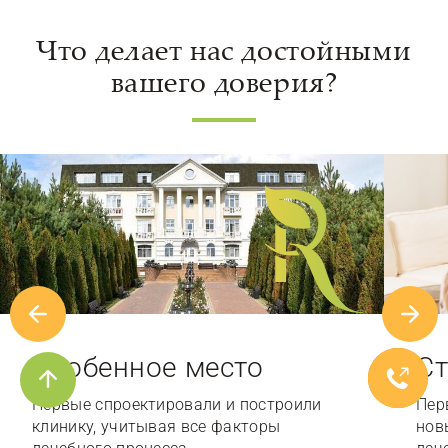
Что делает нас достойными
вашего доверия?
Особенное место
Ст
Первые спроектировали и построили
Пер
клинику, учитывая все факторы
нов