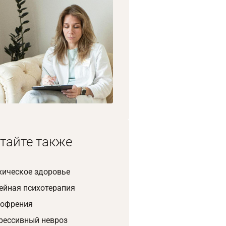
1/8
тайте также
хическое здоровье
ейная психотерапия
офрения
рессивный невроз