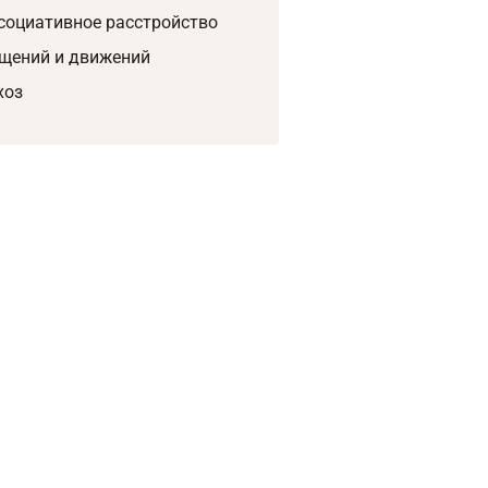
социативное расстройство
щений и движений
хоз