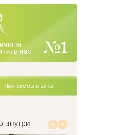
ичины
итать нас
Программы и цены
о внутри