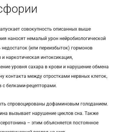
сфории
запускает совокупность описанных выше
ния наносят немалый урон нейробиологической
ь недостаток (или переизбыток) гормонов
 и наркотическая интоксикация,
ение уровня сахара в крови и нарушение обмена
ону контакта между отростками нервных клеток,
в с белками-рецепторами.
быть спровоцированы дофаминовым голоданием.
ина вызывает нарушение циклов сна. Также
 серотонина – этим объясняется постоянное