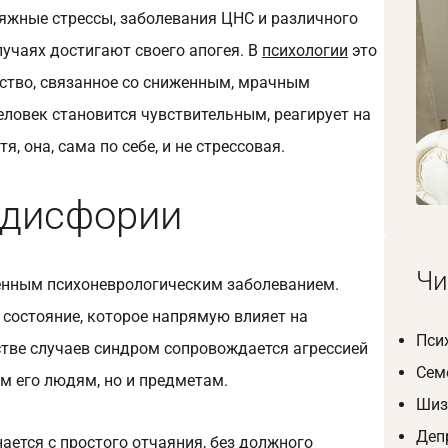
жные стрессы, заболевания ЦНС и различного
учаях достигают своего апогея. В
психологии
это
ство, связанное со сниженным, мрачным
ловек становится чувствительным, реагирует на
я, она, сама по себе, и не стрессовая.
 дисфории
Чи
енным психоневрологическим заболеванием.
 состояние, которое напрямую влияет на
Пси
стве случаев синдром сопровождается агрессией
Сем
м его людям, но и предметам.
Шиз
Деп
ается с простого отчаяния, без должного