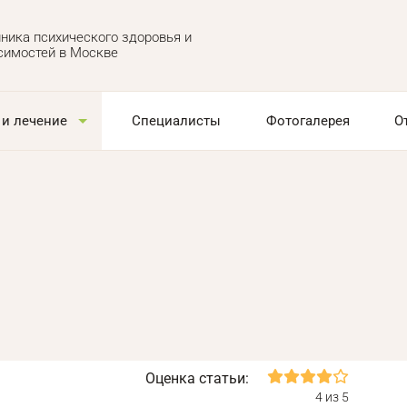
ника психического здоровья и
симостей в Москве
 и лечение
Специалисты
Фотогалерея
О
Оценка статьи:
4 из 5