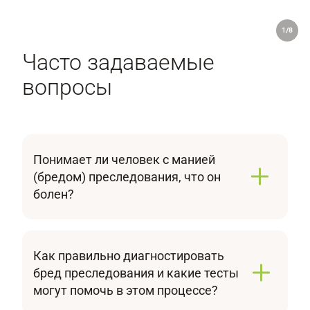
1/8
Часто задаваемые
вопросы
Понимает ли человек с манией
(бредом) преследования, что он
болен?
Человек с бредом преследования обычно не
осознает болезненный характер своих
убеждений и полностью уверен в их
Как правильно диагностировать
реальности. Критика к собственному
бред преследования и какие тесты
состоянию отсутствует. Поэтому так важно,
могут помочь в этом процессе?
чтобы близкие вовремя распознали
Для диагностики бреда преследования