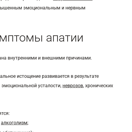
овышенным эмоциональным и нервным
имптомы апатии
ана внутренними и внешними причинами.
альное истощение развивается в результате
и эмоциональной усталости,
неврозов
, хронических
тся:
и
алкоголизм
;