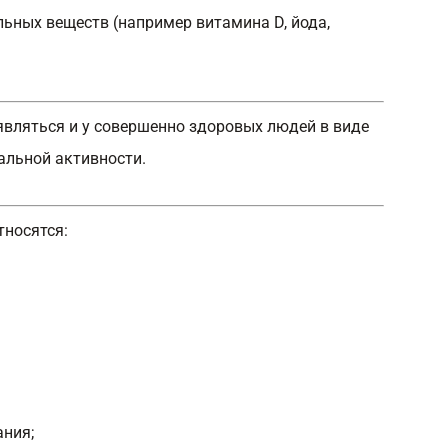
ьных веществ (например витамина D, йода,
являться и у совершенно здоровых людей в виде
альной активности.
носятся:
ния;