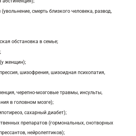
 абстиненция);
увольнение, смерть близкого человека, развод,
ская обстановка в семье;
;
у женщин);
епрессия, шизофрения, шизоидная психопатия,
менция, черепно-мозговые травмы, инсульты,
ния в головном мозге);
потиреоз, сахарный диабет);
твенных препаратов (гормональных, снотворных
прессантов, нейролептиков);