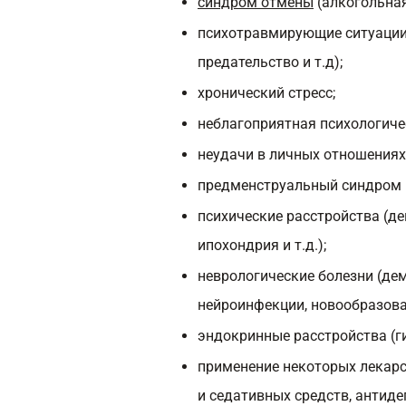
синдром отмены
(алкогольная
психотравмирующие ситуации (
предательство и т.д);
хронический стресс;
неблагоприятная психологиче
неудачи в личных отношениях
предменструальный синдром (
психические расстройства (д
ипохондрия и т.д.);
неврологические болезни (де
нейроинфекции, новообразова
эндокринные расстройства (ги
применение некоторых лекарс
и седативных средств, антиде