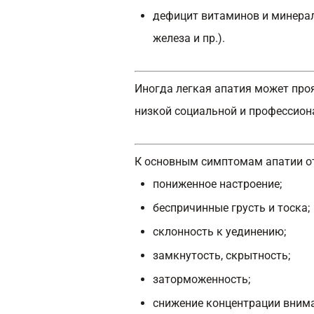
дефицит витаминов и минерал
железа и пр.).
Иногда легкая апатия может про
низкой социальной и профессион
К основным симптомам апатии от
пониженное настроение;
беспричинные грусть и тоска;
склонность к уединению;
замкнутость, скрытность;
заторможенность;
снижение концентрации внима