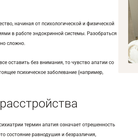
ство, начиная от психологической и физической
иями в работе эндокринной системы. Разобраться
чно сложно.
се оставить без внимания, то чувство апатии со
тоящее психическое заболевание (например,
расстройства
психиатрии термин апатия означает отрешенность
это состояние равнодушия и безразличия,