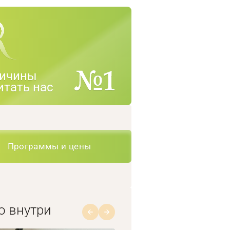
ичины
итать нас
Программы и цены
о внутри