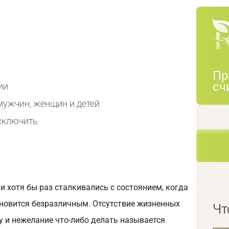
Пр
сч
ии
мужчин, женщин и детей
сключить
 хотя бы раз сталкивались с состоянием, когда
ановится безразличным. Отсутствие жизненных
Чт
у и нежелание что-либо делать называется