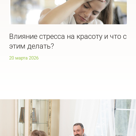
Влияние стресса на красоту и что с
По
этим делать?
че
20 марта 2026
20 м