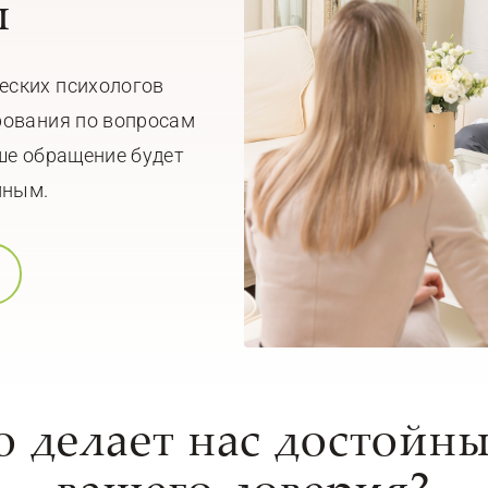
ы
еских психологов
рования по вопросам
ше обращение будет
мным.
о делает нас достойн