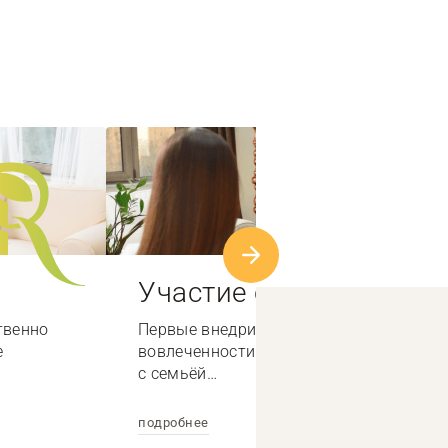
Участие семьи
твенно
Первые внедрили систему высокой
е
вовлеченности специалистов по работе
с семьёй…
подробнее