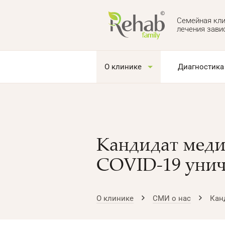
Семейная кли
лечения зави
О клинике
Диагностика
Кандидат меди
COVID-19 унич
О клинике
СМИ о нас
Кан