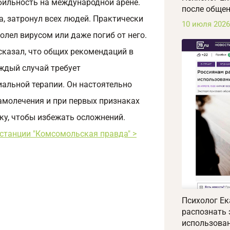
абильность на международной арене.
после общен
на, затронул всех людей. Практически
10 июля 2026
болел вирусом или даже погиб от него.
сказал, что общих рекомендаций в
аждый случай требует
иальной терапии. Он настоятельно
амолечения и при первых признаках
ку, чтобы избежать осложнений.
останции "Комсомольская правда" >
Психолог Ек
распознать
использован