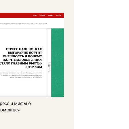
тресс и мифы о
вом лице»