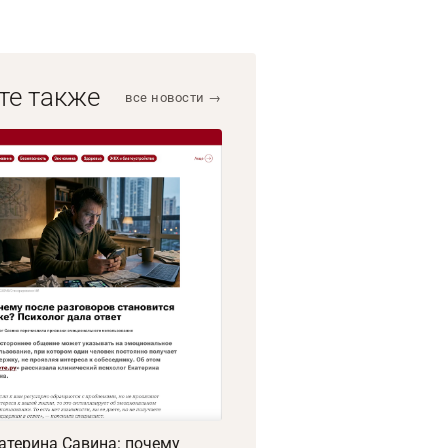
те также
все новости →
атерина Савина: почему