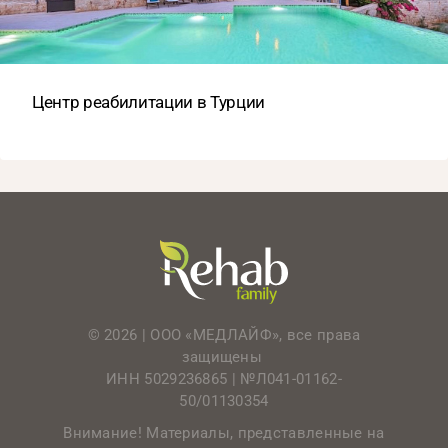
Центр реабилитации в Турции
© 2026 | ООО «МЕДЛАЙФ», все права
защищены
ИНН 5029236865 |
№Л041-01162-
50/01130354
Внимание! Материалы, представленные на