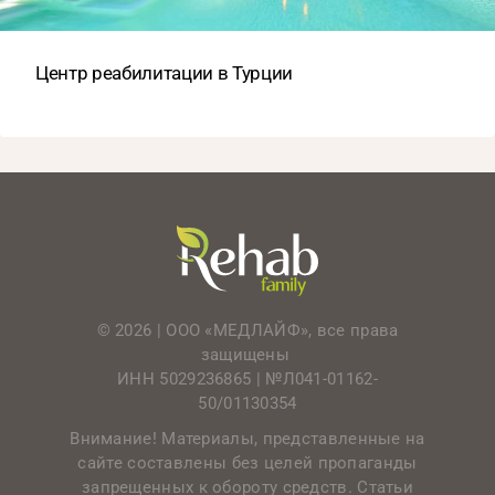
Центр реабилитации в Турции
© 2026 | ООО «МЕДЛАЙФ», все права
защищены
ИНН 5029236865 |
№Л041-01162-
50/01130354
Внимание! Материалы, представленные на
сайте составлены без целей пропаганды
запрещенных к обороту средств. Статьи