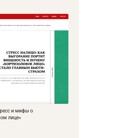
тресс и мифы о
вом лице»