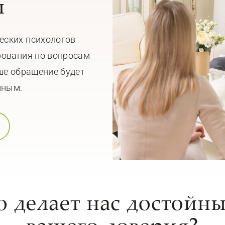
ы
еских психологов
рования по вопросам
ше обращение будет
мным.
о делает нас достойн