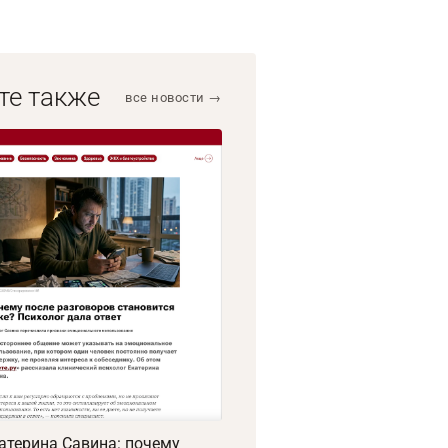
те также
все новости →
атерина Савина: почему