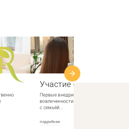
Участие семьи
твенно
Первые внедрили систему высокой
е
вовлеченности специалистов по работе
с семьёй…
подробнее