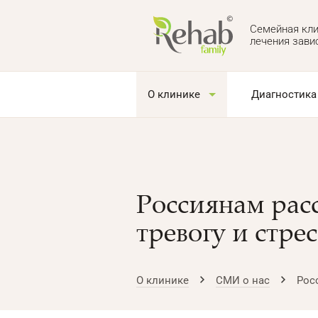
Семейная кли
лечения зави
О клинике
Диагностика
Россиянам рас
тревогу и стрес
О клинике
СМИ о нас
Рос