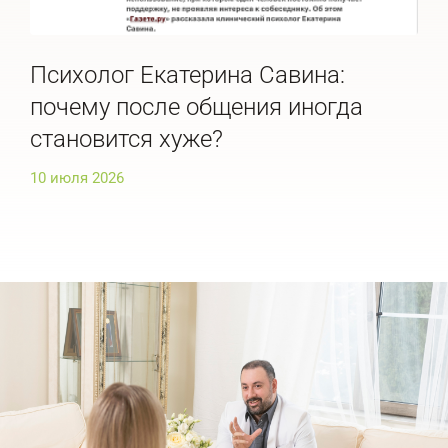
Психолог Екатерина Савина:
Пс
почему после общения иногда
ра
становится хуже?
ис
10 июля 2026
10 