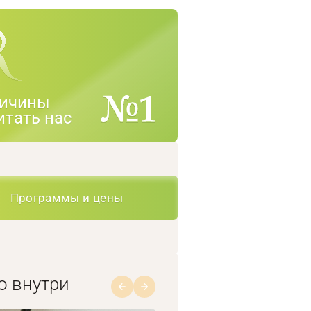
ичины
итать нас
Программы и цены
о внутри