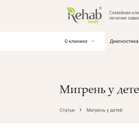
Семейная кли
лечения зави
О клинике
Диагностика
Мигрень у дет
Статьи
Мигрень у детей