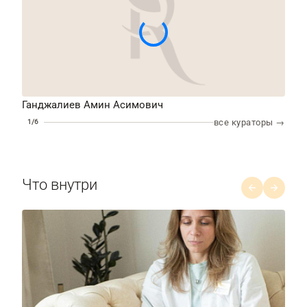
Ганджалиев Амин Асимович
Соб
все кураторы →
1/6
Что внутри
1/8