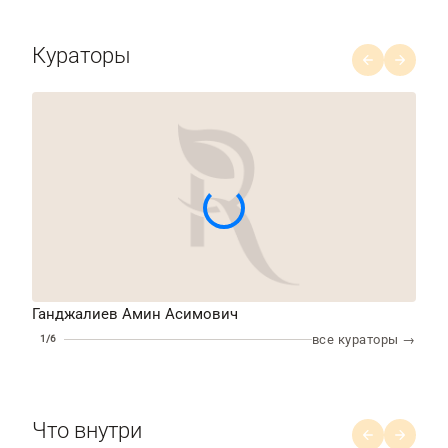
Кураторы
Ганджалиев Амин Асимович
Соб
все кураторы →
1/6
Что внутри