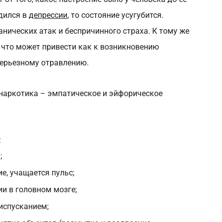
одился в
депрессии
, то состояние усугубится.
нических атак и беспричинного страха. К тому же
 что может привести как к возникновению
серьезному отравлению.
наркотика – эмпатическое и эйфорическое
:
;
е, учащается пульс;
и в головном мозге;
испусканием;