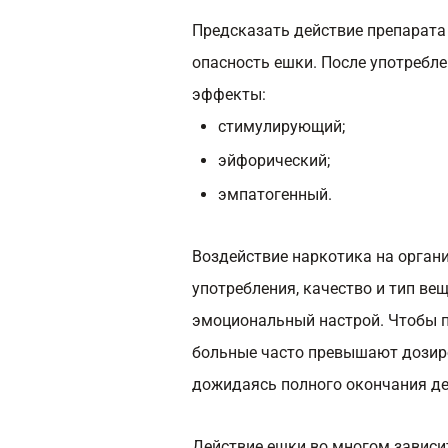
Предсказать действие препарата
опасность ешки. После употребл
эффекты:
стимулирующий;
эйфорический;
эмпатогенный.
Воздействие наркотика на органи
употребления, качество и тип вещ
эмоциональный настрой. Чтобы п
больные часто превышают дозиров
дожидаясь полного окончания де
Действие ешки во многом зависит