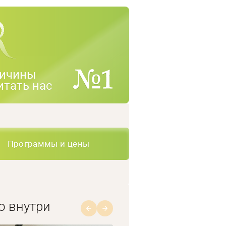
ичины
итать нас
Программы и цены
о внутри