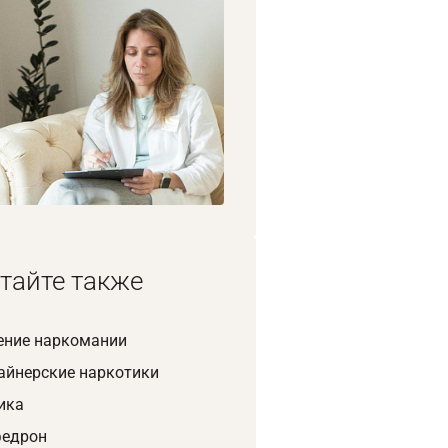
1/8
тайте также
ение наркомании
айнерские наркотики
ика
едрон