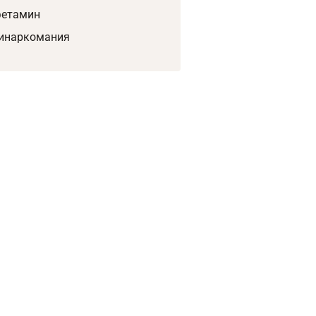
етамин
инаркомания