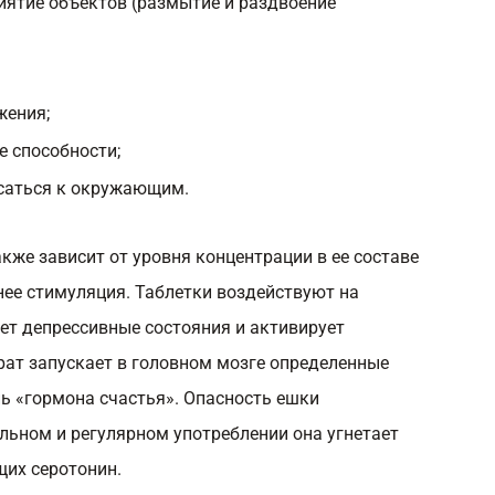
иятие объектов (размытие и раздвоение
жения;
 способности;
асаться к окружающим.
же зависит от уровня концентрации в ее составе
ьнее стимуляция. Таблетки воздействуют на
ет депрессивные состояния и активирует
рат запускает в головном мозге определенные
ь «гормона счастья». Опасность ешки
ельном и регулярном употреблении она угнетает
их серотонин.