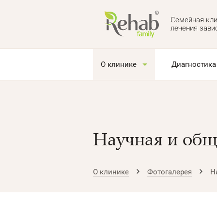
Семейная кли
лечения зави
О клинике
Диагностика
Научная и общ
О клинике
Фотогалерея
Н