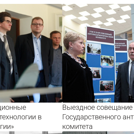
ционные
Выездное совещание
технологии в
Государственного ан
гии»
комитета