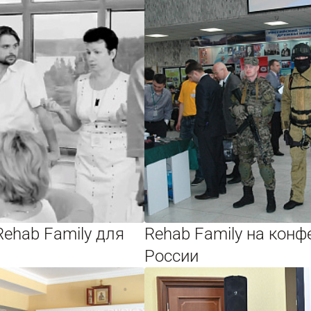
Rehab Family для
Rehab Family на кон
России