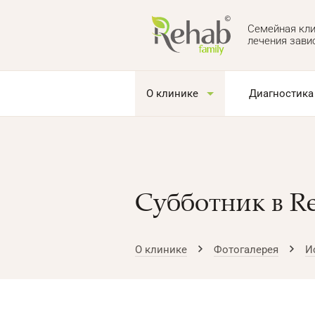
Семейная кли
лечения зави
О клинике
Диагностика
Субботник в Re
О клинике
Фотогалерея
И