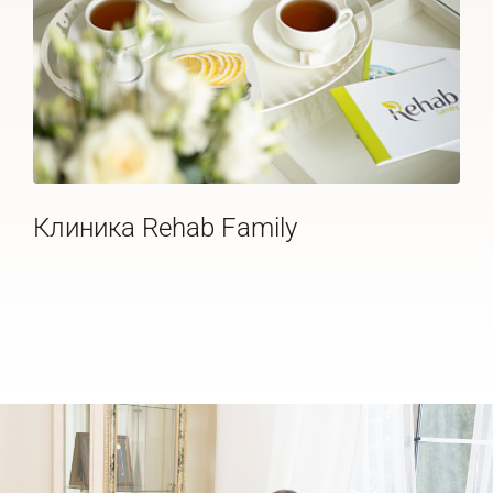
Клиника Rehab Family
Де
20