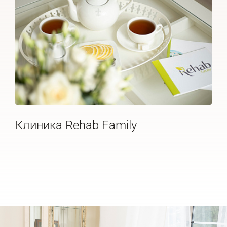
Клиника Rehab Family
Де
20