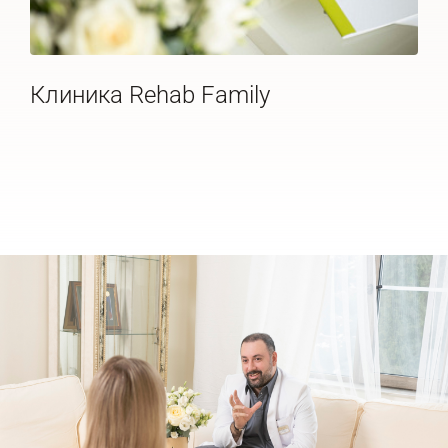
Клиника Rehab Family
Де
20