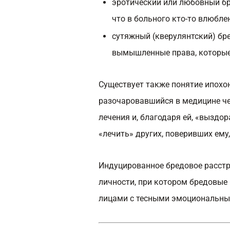
эротический или любовный бр
что в больного кто-то влюблен
сутяжный (кверулянтский) бре
вымышленные права, которые
Существует также понятие ипохо
разочаровавшийся в медицине че
лечения и, благодаря ей, «выздо
«лечить» других, поверивших ему
Индуцированное бредовое расстр
личности, при котором бредовые
лицами с тесными эмоциональным