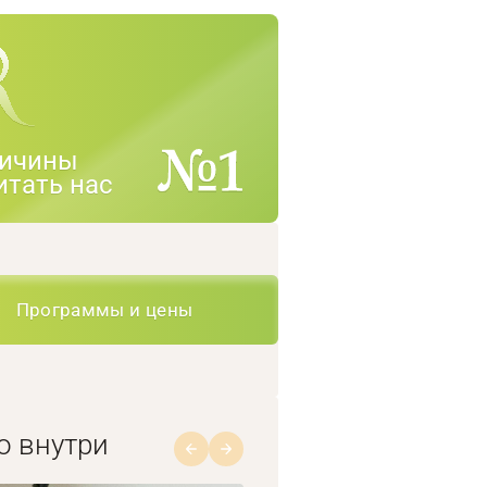
ичины
итать нас
Программы и цены
о внутри