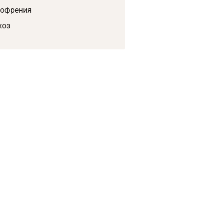
офрения
хоз