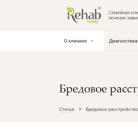
Семейная кли
лечения зави
О клинике
Диагностика
Бредовое расс
Статьи
Бредовое расстройств