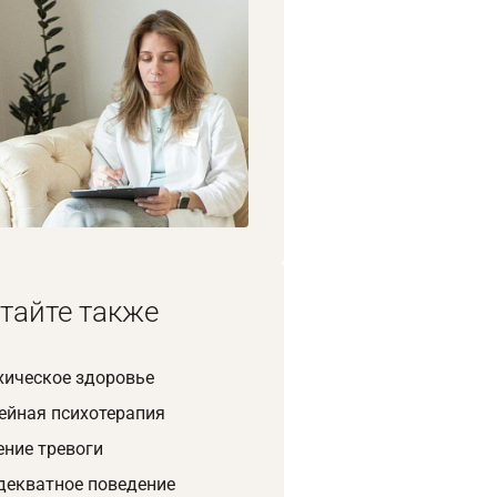
1/8
тайте также
хическое здоровье
ейная психотерапия
ение тревоги
декватное поведение