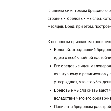
Главным симптомом бредового ра
странных, бредовых мыслей, кот
месяцев. Бред, при этом, построе
К основным признакам хроническ
Больной, страдающий бредов
идею с необычайной настойчи
Его бредовые идеи маловероя
культурному и религиозному ст
утверждают, что его убежден
Бредовые мысли оказывают чр
вследствие чего его образ жи
Пациент с бредовым расстрой