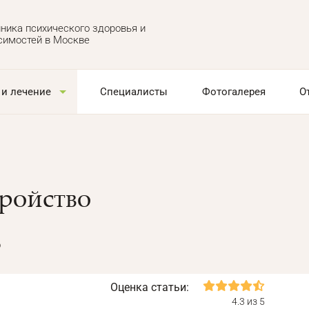
ника психического здоровья и
симостей в Москве
 и лечение
Специалисты
Фотогалерея
О
тройство
о
Оценка статьи:
4.3 из 5