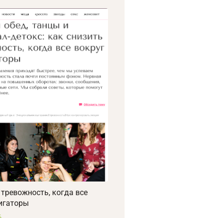
 тревожность, когда все
игаторы
6