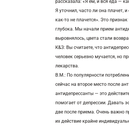
рассказала: «Я ем, и вся еда — ка
Я уточнил, часто ли она плачет, и
как-то не плачется». Это признак
глубока. Мы начали прием антиде
выровнялось, цвета стали возвр
К&З: Вы считаете, что антидепре
человек серьезно мучается, но пр
лекарства.
В.М.:
По популярности потреблен
сейчас на второе место после ант
антидепрессанты — это действите
помогает от депрессии. Давать 
две после приема. Очень важно п
их действие крайне индивидуаль