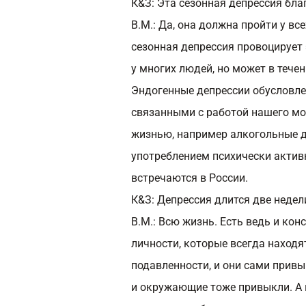
К&З: Эта сезонная депрессия бла
В.М.:
Да, она должна пройти у все
сезонная депрессия провоцирует 
у многих людей, но может в тече
Эндогенные депрессии обусловл
связанными с работой нашего моз
жизнью, например алкогольные д
употреблением психически актив
встречаются в России.
К&З: Депрессия длится две неде
В.М.:
Всю жизнь. Есть ведь и ко
личности, которые всегда находя
подавленности, и они сами привы
и окружающие тоже привыкли. А в