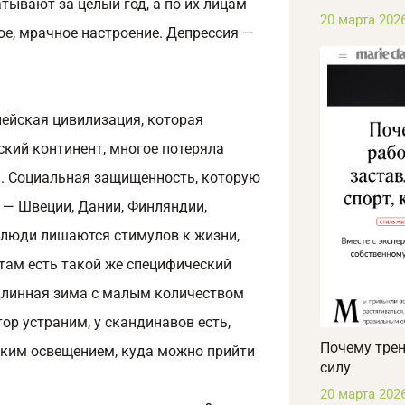
тывают за целый год, а по их лицам
20 марта 202
ое, мрачное настроение. Депрессия —
?
пейская цивилизация, которая
ский континент, многое потеряла
й. Социальная защищенность, которую
 — Швеции, Дании, Финляндии,
о люди лишаются стимулов к жизни,
 там есть такой же специфический
 длинная зима с малым количеством
тор устраним, у скандинавов есть,
Почему трен
рким освещением, куда можно прийти
силу
20 марта 202