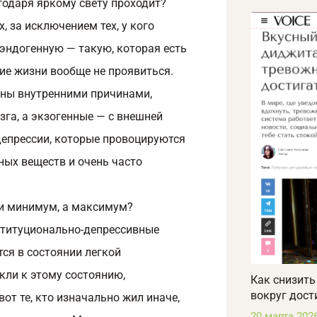
годаря яркому свету проходит?
х, за исключением тех, у кого
эндогенную — такую, которая есть
ние жизни вообще не проявиться.
ены внутренними причинами,
га, а экзогенные — с внешней
епрессии, которые провоцируются
ных веществ и очень часто
ли минимум, а максимум?
нституционально-депрессивные
тся в состоянии легкой
кли к этому состоянию,
Как снизить
вокруг дост
от те, кто изначально жил иначе,
20 марта 202