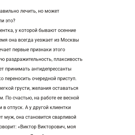
равильно лечить, но может
ли это?
иентка, у которой бывают осенние
ремя она всегда уезжает из Москвы
ечает первые признаки этого
ую раздражительность, плаксивость
ает принимать антидепрессанты
гко переносить очередной приступ.
егкой грусти, желания оставаться
. По счастью, на работе ее весной
 в отпуск. А у другой клиентки
т муж, она становится сварливой
говорит: «Виктор Викторович, моя