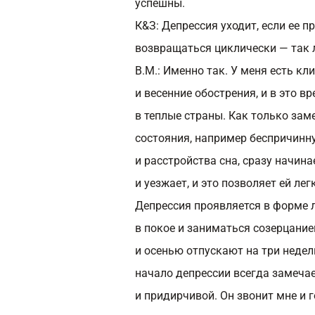
успешны.
К&З: Депрессия уходит, если ее п
возвращаться циклически — так 
В.М.:
Именно так. У меня есть кл
и весенние обострения, и в это в
в теплые страны. Как только зам
состояния, например беспричинн
и расстройства сна, сразу начин
и уезжает, и это позволяет ей ле
Депрессия проявляется в форме л
в покое и заниматься созерцанием
и осенью отпускают на три недели
начало депрессии всегда замечае
и придирчивой. Он звонит мне и 