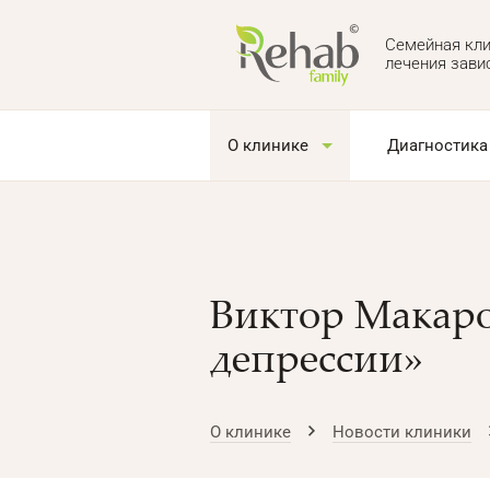
Семейная кли
лечения зави
О клинике
Диагностика
Виктор Макаро
депрессии»
О клинике
Новости клиники