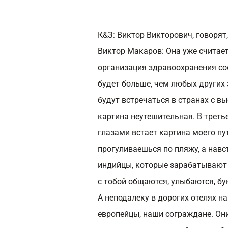
К&З: Виктор Викторович, говорят
Виктор Макаров:
Она уже считае
организация здравоохранения соо
будет больше, чем любых других
будут встречаться в странах с в
картина неутешительная. В треть
глазами встает картина моего пу
прогуливаешься по пляжу, а навс
индийцы, которые зарабатывают 
с тобой общаются, улыбаются, б
А неподалеку в дорогих отелях н
европейцы, наши сограждане. Они