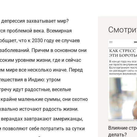
, депрессия захватывает мир?
Смотри
тся проблемой века. Всемирная
бщает, что к 2030 году ее случаев
 заболеваний. Причем в основном они
ысоким уровнем жизни, где и сейчас
ем мире все несколько иначе. Перед
тешествия в Индию: утром
тречу идут радостные, веселые
крайне маленькие суммы, они охотно
уквально источают радость жизни.
а верандах завтракают американцы,
Влияние стр
 позволяют себе потратить за сутки
делать?