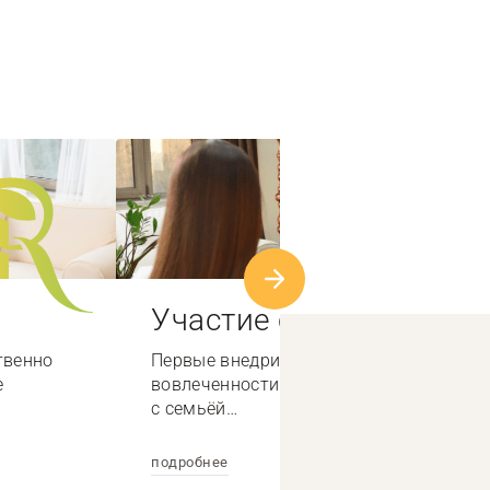
Участие семьи
твенно
Первые внедрили систему высокой
е
вовлеченности специалистов по работе
с семьёй…
подробнее