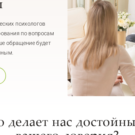
ы
еских психологов
рования по вопросам
ше обращение будет
мным.
о делает нас достойн