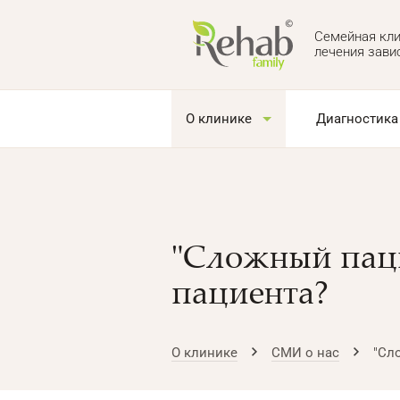
Семейная кли
лечения зави
О клинике
Диагностика
"Сложный паци
пациента?
О клинике
СМИ о нас
"Сл