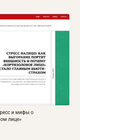
тресс и мифы о
вом лице»