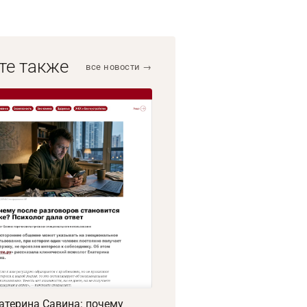
те также
все новости →
атерина Савина: почему