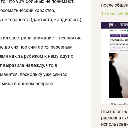
то, что 90% больных не понимают,
после общен
осоматический характер,
10 июля 2026
не терапевта (дантиста, кардиолога),
ркил заострила внимание – неприятие
не до сих пор считается зазорным
емя как за рубежом к нему идут с
 выразила надежду, что в
енится, поскольку уже сейчас
амика в данном вопросе.
Психолог Ек
распознать
использован