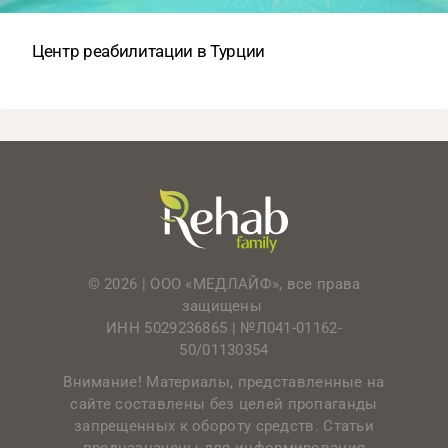
Центр реабилитации в Турции
© 2026 | ООО «МЕДЛАЙФ», все права
защищены
ИНН 5029236865 |
№Л041-01162-
50/01130354
Внимание! Материалы, представленные на
сайте составлены без целей пропаганды
запрещенных к обороту средств. Статьи
предназначены для информирования