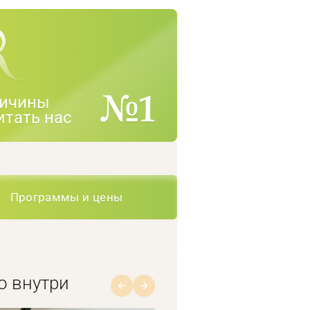
ичины
итать нас
Программы и цены
о внутри