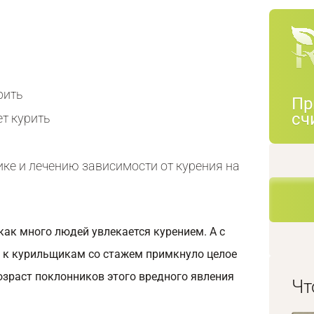
рить
Пр
сч
т курить
ке и лечению зависимости от курения на
 как много людей увлекается курением. А с
 к курильщикам со стажем примкнуло целое
озраст поклонников этого вредного явления
Чт