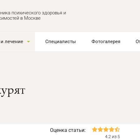
ника психического здоровья и
симостей в Москве
 и лечение
Специалисты
Фотогалерея
О
курят
Оценка статьи:
4.2 из 5