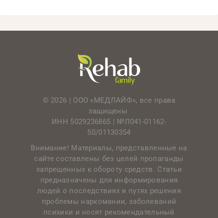
© 2026 | ООО «МЕДЛАЙФ», все права
защищены
ИНН 5029236865 |
№Л041-01162-
50/01130354
Внимание! Материалы, представленные на
сайте составлены без целей пропаганды
запрещенных к обороту средств. Статьи
предназначены для информирования
людей о последствиях и путях решения
проблемы наркомании, заболеваний
психики и носят рекомендательный