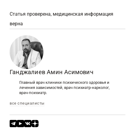
назначает заместительную терапию
преднизолону, триамцинолону), поэтому уже
таблетками с кальцием.
при планировании терапии врач
Статья проверена, медицинская информация
дополнительно назначает
верна
кальцийсодержащие медикаменты.
Аналогичный эффект отмечается у
противосудорожных средств,
тетрациклиновых антибиотиков,
цитостатиков.
Ганджалиев Амин Асимович
Главный врач клиники психического здоровья и
лечения зависимостей, врач психиатр-нарколог,
врач-психиатр.
все специалисты