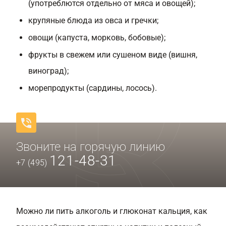
(употреблются отдельно от мяса и овощей);
крупяные блюда из овса и гречки;
овощи (капуста, морковь, бобовые);
фрукты в свежем или сушеном виде (вишня,
виноград);
морепродукты (сардины, лосось).
Звоните на горячую линию
121-48-31
+7 (495)
Можно ли пить алкоголь и глюконат кальция, как