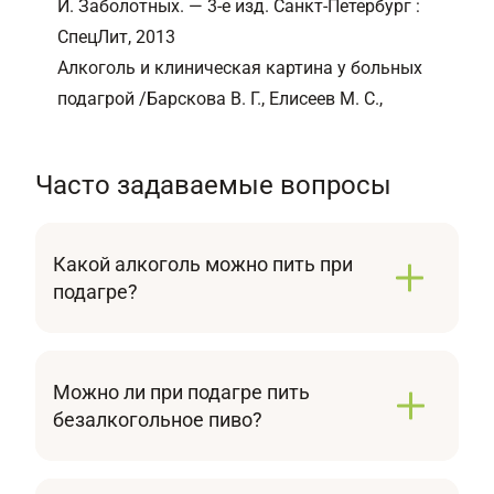
И. Заболотных. — 3-е изд. Санкт-Петербург :
СпецЛит, 2013
Алкоголь и клиническая картина у больных
подагрой /Барскова В. Г., Елисеев М. С.,
Часто задаваемые вопросы
Какой алкоголь можно пить при
подагре?
Умеренное употребление вина может быть
более безопасным выбором, так как оно
обычно содержит меньше пуринов (веществ,
Можно ли при подагре пить
которые могут привести к увеличению уровня
безалкогольное пиво?
мочевой кислоты). Жесткие напитки, такие
Это может быть более безопасным выбором
как водка, джин, текила и ром, обычно
по сравнению с обычным алкогольным
содержат меньше пуринов по сравнению с