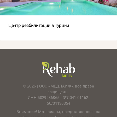
Центр реабилитации в Турции
© 2026 | ООО «МЕДЛАЙФ», все права
защищены
ИНН 5029236865 |
№Л041-01162-
50/01130354
Внимание! Материалы, представленные на