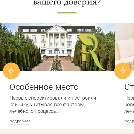
вашего доверия?
Особенное место
Ст
Первые спроектировали и построили
Пер
клинику, учитывая все факторы
нов
лечебного процесса…
леч
подробнее
подр