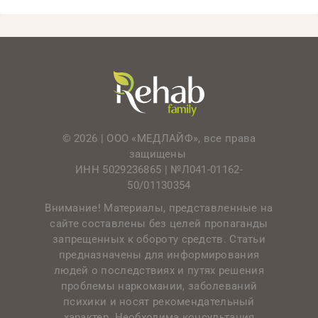
© 2026 | ООО «МЕДЛАЙФ», все права
защищены
ИНН 5029236865 |
№Л041-01162-
50/01130354
Внимание! Материалы, представленные на
сайте составлены без целей пропаганды
запрещенных к обороту средств. Статьи
предназначены для информирования
людей о последствиях и путях решения
проблемы наркомании, заболеваний
психики и носят рекомендательный
характер. Необходима консультация