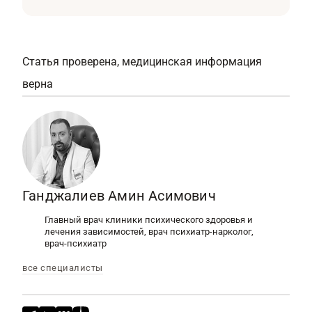
Пищевая аверсия, которая проявляется
тошноту.
отвращением к еде, вызывает неприятие
определенных продуктов. При этом человек
испытывает отвращение не ко всей еде, а
Статья проверена, медицинская информация
только к некоторым блюдам — из-за их
верна
запаха, вида или консистенции.
Ганджалиев Амин Асимович
Главный врач клиники психического здоровья и
лечения зависимостей, врач психиатр-нарколог,
врач-психиатр
все специалисты