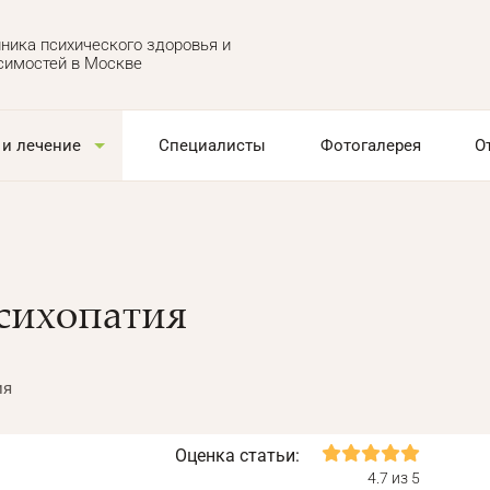
ника психического здоровья и
симостей в Москве
 и лечение
Специалисты
Фотогалерея
О
сихопатия
ия
Оценка статьи:
4.7 из 5