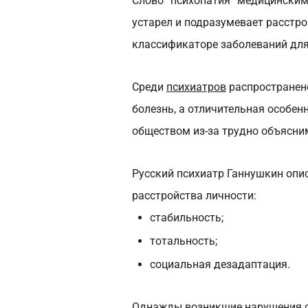
Слово “психопатия” медицинским
устарел и подразумевает расстр
классификаторе заболеваний для
Среди
психиатров
распространено
болезнь, а отличительная особен
обществом из-за трудно объясни
Русский психиатр Ганнушкин опи
расстройства личности:
стабильность;
тотальность;
социальная дезадаптация.
Однажды возникшие нарушения со