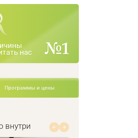
ичины
итать нас
Программы и цены
о внутри