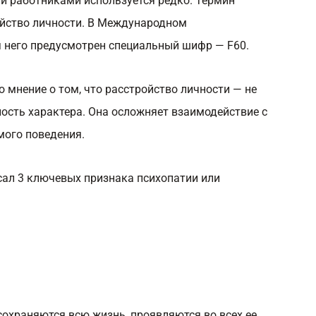
и работниками используется редко. Термин
ойство личности. В Международном
 него предусмотрен специальный шифр — F60.
 мнение о том, что расстройство личности — не
ность характера. Она осложняет взаимодействие с
мого поведения.
сал 3 ключевых признака психопатии или
храняются всю жизнь, проявляются во всех ее