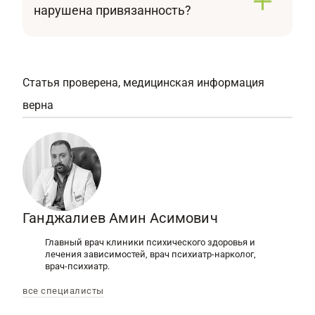
нарушена привязанность?
неадекватную реакцию на знакомых и
Важно обратить внимание на отсутствие
незнакомых людей, не различая их по степени
базовых реакций: радости при виде
эмоциональной близости.
родителей, поиска защиты, эмоционального
контакта. Если ребенок систематически
Статья проверена, медицинская информация
избегает общения, не реагирует на уход и
верна
возвращение важных для себя людей, это
может быть признаком нарушений.
Ганджалиев Амин Асимович
Главный врач клиники психического здоровья и
лечения зависимостей, врач психиатр-нарколог,
врач-психиатр.
все специалисты