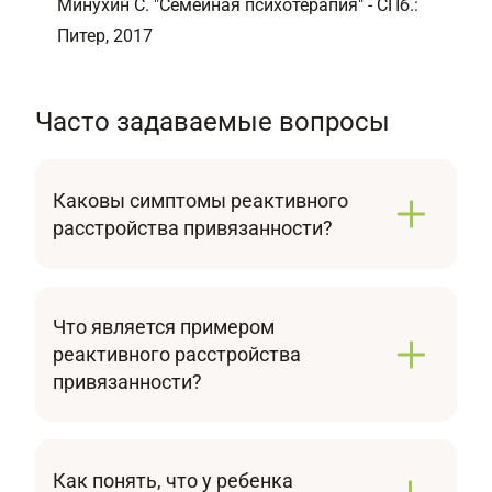
Минухин С. "Семейная психотерапия" - СПб.:
Питер, 2017
Часто задаваемые вопросы
Каковы симптомы реактивного
расстройства привязанности?
Основными признаками являются отсутствие
эмоционального отклика, избегание
контактов и нарушение социализации.
Что является примером
Ребенок может демонстрировать необычное
реактивного расстройства
спокойствие при расставании с родителями и
привязанности?
отсутствие радости при воссоединении.
Характерный случай — ребенок игнорирует
мать, не ищет утешения при стрессе,
проявляет необычное спокойствие при
Как понять, что у ребенка
расставании. Он может демонстрировать