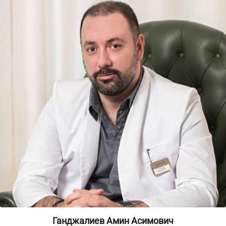
Ганджалиев Амин Асимович