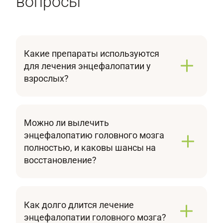
вопросы
Какие препараты используются
для лечения энцефалопатии у
взрослых?
Чаще всего назначаются нейропротективные
и гипотензивные препараты, статины,
антиоксиданты, антиагреганты, а также
Можно ли вылечить
лекарства, улучшающие циркуляцию крови в
энцефалопатию головного мозга
сосудах головного мозга. Для
полностью, и каковы шансы на
предотвращения возможных побочных
восстановление?
эффектов лечение энцефалопатии у взрослых
Шансы на полное излечение зависят от
должен проводить врач.
причины и тяжести энцефалопатии. При
раннем обращении к врачу, правильно
Как долго длится лечение
подобранной реабилитации, физиотерапии и
энцефалопатии головного мозга?
лекарственном лечении есть возможность