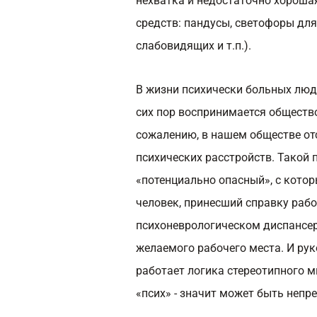
нехватка и недостаточно хороша
средств: пандусы, светофоры дл
слабовидящих и т.п.).
В жизни психически больных люд
сих пор воспринимается обществ
сожалению, в нашем обществе от
психических расстройств. Такой
«потенциально опасный», с котор
человек, принесший справку работ
психоневрологическом диспансер
желаемого рабочего места. И рук
работает логика стереотипного мн
«псих» - значит может быть неп