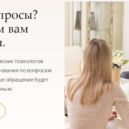
опросы?
 вам
.
еских психологов
рования по вопросам
ше обращение будет
мным.