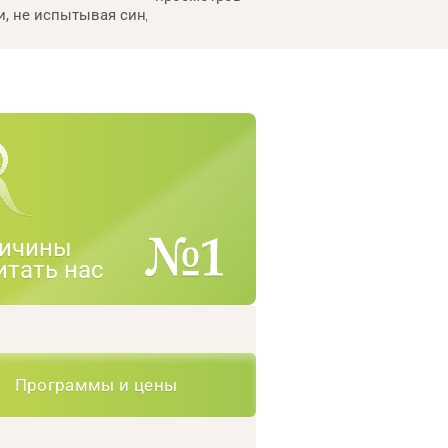
и, не испытывая синдрома изгоя».
ичины
итать нас
Программы и цены