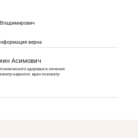
 Владимирович
информация верна
мин Асимович
психического здоровья и лечения
ихиатр-нарколог, врач-психиатр