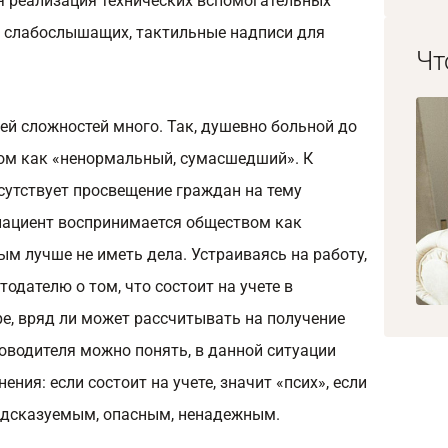
я реализация технических вспомогательных
я слабослышащих, тактильные надписи для
Чт
ей сложностей много. Так, душевно больной до
ом как «ненормальный, сумасшедший». К
сутствует просвещение граждан на тему
 пациент воспринимается обществом как
ым лучше не иметь дела. Устраиваясь на работу,
одателю о том, что состоит на учете в
е, вряд ли может рассчитывать на получение
оводителя можно понять, в данной ситуации
ения: если состоит на учете, значит «псих», если
редсказуемым, опасным, ненадежным.