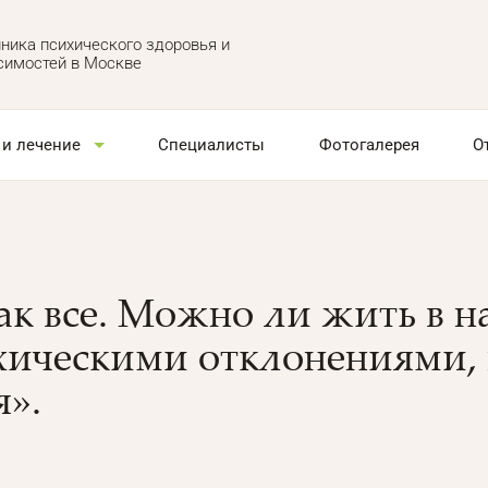
ника психического здоровья и
симостей в Москве
 и лечение
Специалисты
Фотогалерея
О
как все. Можно ли жить в 
ихическими отклонениями,
я».