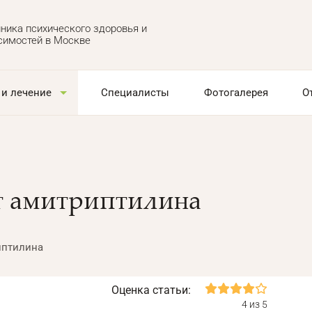
ника психического здоровья и
симостей в Москве
 и лечение
Специалисты
Фотогалерея
О
т амитриптилина
иптилина
Оценка статьи:
4 из 5