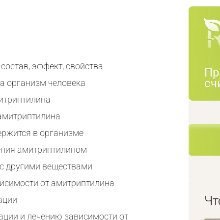
состав, эффект, свойства
Пр
сч
а организм человека
митриптилина
 амитриптилина
ержится в организме
ения амитриптилином
 с другими веществами
висимости от амитриптилина
Чт
ации
ации и лечению зависимости от