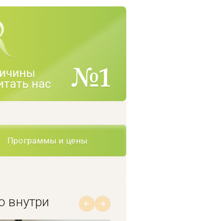
ичины
итать нас
Программы и цены
о внутри