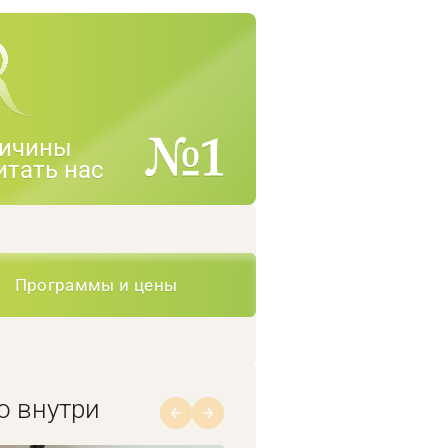
ичины
итать нас
Программы и цены
о внутри