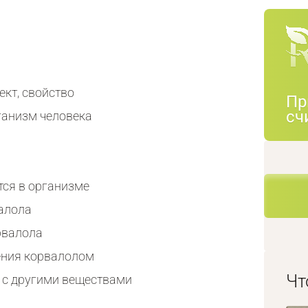
кт, свойство
Пр
сч
ганизм человека
тся в организме
алола
рвалола
ения корвалолом
Чт
 с другими веществами