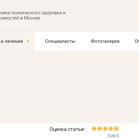
ника психического здоровья и
симостей в Москве
 и лечение
Специалисты
Фотогалерея
О
Оценка статьи:
5 из 5