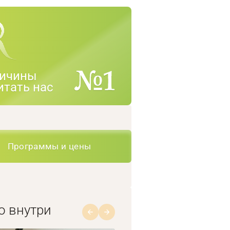
ичины
итать нас
Программы и цены
о внутри