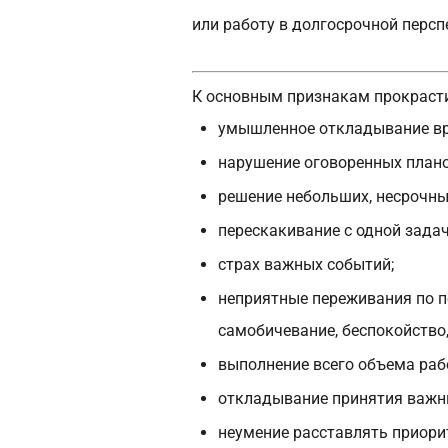
или работу в долгосрочной персп
К основным признакам прокрасти
умышленное откладывание вр
нарушение оговоренных плано
решение небольших, несрочны
перескакивание с одной задач
страх важных событий;
неприятные переживания по п
самобичевание, беспокойство,
выполнение всего объема рабо
откладывание принятия важны
неумение расставлять приори