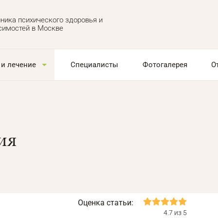
ника психического здоровья и
симостей в Москве
 и лечение
Специалисты
Фотогалерея
О
ия
Оценка статьи:
4.7 из 5